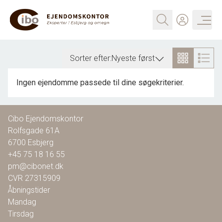
Sorter efter:
Nyeste først
Ingen ejendomme passede til dine søgekriterier.
Cibo Ejendomskontor
Rolfsgade 61A
6700
Esbjerg
+45 75 18 16 55
pm@cibonet.dk
CVR
27315909
Åbningstider
Mandag
Tirsdag