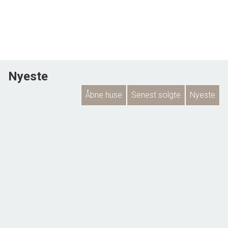
Hele Andelsboligen, fremstår i god samt vedligeholdt stand og sælges, med
overtagelse, efter nærmere aftale.
Har Du lyst til en uforbindende besigtigelse, af denne spændende
Andelsbolig, da kontakt venligst vort kontor.
Nyeste
Åbne huse
Senest solgte
Nyeste