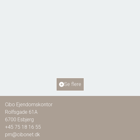
Bellisvej 6,
6818 Årre
2
Boligareal
115
m
2
Grundareal
804
m
Ejendomstype
Villa
Se flere
1.295.000 kr.
Cibo Ejendomskontor
Rolfsgade 61A
6700
Esbjerg
+45 75 18 16 55
pm@cibonet.dk