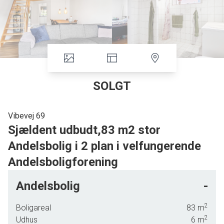
SOLGT
Vibevej 69
Sjældent udbudt,83 m2 stor
Andelsbolig i 2 plan i velfungerende
Andelsboligforening
I super veldrevet Andelsboligforening, med styr på økonomien, tilbydes
Andelsbolig
-
denne Andelsbolig i 2 plan på ca. 83 m2 samt mindre udestue, med egen
parkering samt tilhørende skur og mindre solrig, flisebelagt atriumhave.
2
Boligareal
83
m
2
Udhus
6
m