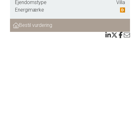
Ejendomstype
Villa
nærmere
Energimærke
Bestil vurdering