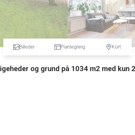
Billeder
Plantegning
Kort
ligeheder og grund på 1034 m2 med kun 
spændende villa på ca. 170 m2 med tilhørende stor grund på ca. 1.034 m2. Ejendommen er pudse
nde grund. Indvendig tilbydes følgende indretning : Entre med plads til garderobe og med trappe
r opsat skydedøre indtil stor lys spisestue. Stort køkken med ældre elementkøkken og god plads 
en/alrum og ligeledes er der mulighed for et værelse, hvis man ligger viktualie rummet samen
else, hvis man inddrager bryggerset. Bryggers med plads til vaskemaskine/tørretumbler. 2 disp.
 godt børneværelse. Udgang til haven. På 1 sal. tilbydes stort repos, som kan indrettes til konto
en er renoveret i dele af ejendommen og den resterende kan renoveres for få penge.Har du lyst t