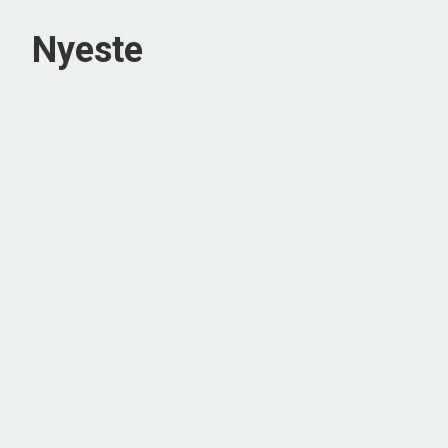
Nyeste
Ådalen 64,
6710 Esbjerg V