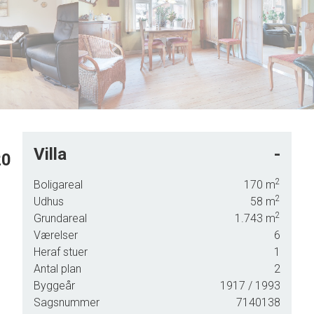
5
8
6
9
7
8
9
Villa
-
20
2
Boligareal
170
m
2
Udhus
58
m
t og
2
Grundareal
1.743
m
 til 1
Værelser
6
til
Heraf stuer
1
Antal plan
2
 rum
Byggeår
1917
/ 1993
r /
Sagsnummer
7140138
il en