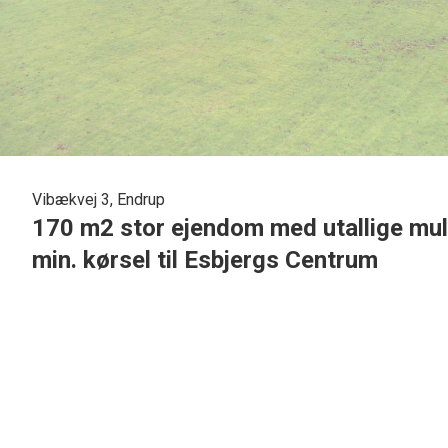
Vibækvej 3, Endrup
170 m2 stor ejendom med utallige mu
min. kørsel til Esbjergs Centrum
I det skønne Endrup med kun 20 minutter kørsel til Esbjergs centrum, tilbydes denne 
med bølge eternittag pålagt og der er mulighed for, at bygge erhverv på den store tilhøre
sal. Stor lys opholdsstue med flotte massive træ gulve samt nydeligt rustik loft og der e
spisebord. Der er mulighed for, at vælte væg til køkkenet så man kan lave et stort køkk
spisestuen. Badeværelse med sep. bruser og der er mulighed for, at lave større badevær
som kan lægges sammen til 1 stort værelse. 2 disp. rum, som kan indrettes til værelser. 1
spille afdeling. 1 stort lyst forældre soveværelse. 2 gode store børneværelser. Ejendomm