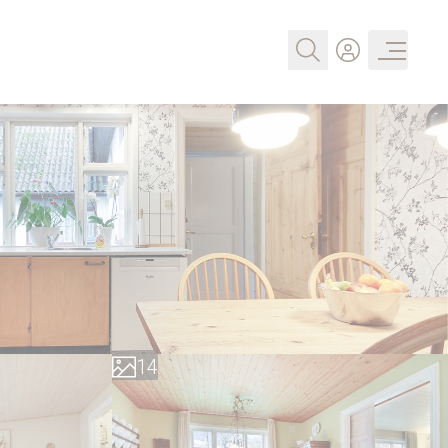
0
1
2
0
3
1
4
2
5
3
6
4
7