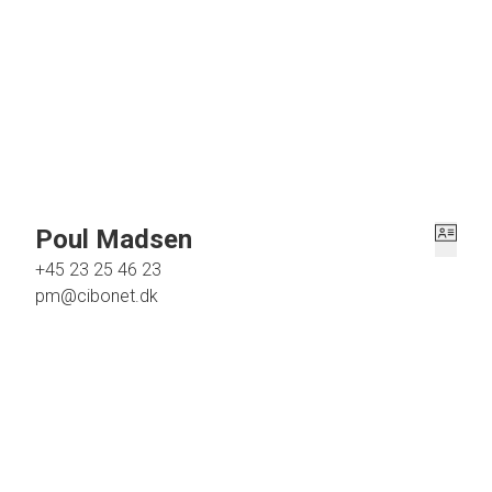
uforbindende besigtigelse af denne spændende ejendom, med utallige muligheder, og hvor
aftale
Poul Madsen
+45 23 25 46 23
pm@cibonet.dk