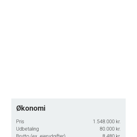
stand.
Har Du lyst til en uforbindende fremvisning af denne villa, da
kontakt venligst vort kontor og aftal nærmere.
Overtagelse sker efter nærmere aftale.
Økonomi
Pris
1.548.000 kr.
Udbetaling
80.000 kr.
Brutto (ex. ejerudgifter)
8.480 kr.