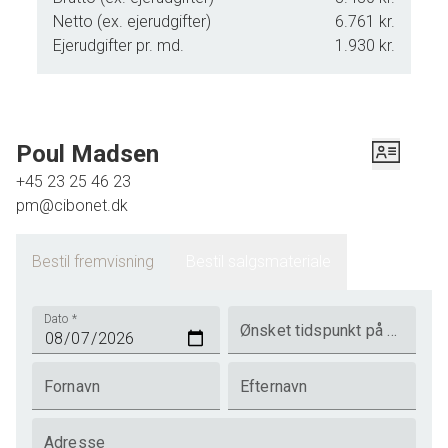
Netto (ex. ejerudgifter)
6.761 kr.
Ejerudgifter pr. md.
1.930 kr.
Poul Madsen
+45 23 25 46 23
pm@cibonet.dk
Bestil fremvisning
Bestil salgsmateriale
Dato
*
Ønsket tidspunkt på dagen
Fornavn
Efternavn
Adresse