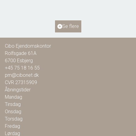
2
Boligareal
115
m
2
Grundareal
804
m
Ejendomstype
Villa
Se flere
1.295.000 kr.
Cibo Ejendomskontor
Rolfsgade 61A
6700
Esbjerg
+45 75 18 16 55
pm@cibonet.dk
CVR
27315909
Åbningstider
Mandag
Tirsdag
Onsdag
Torsdag
Fredag
Lørdag