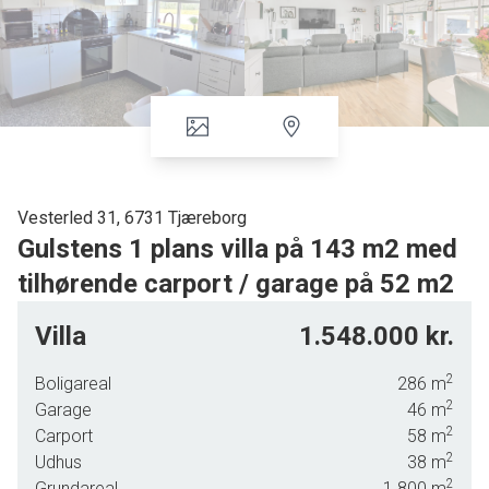
Vesterled 31, 6731 Tjæreborg
Gulstens 1 plans villa på 143 m2 med
tilhørende carport / garage på 52 m2
På rolig villavej i Tjæreborg, med kort afstand til indkøb,
Villa
1.548.000 kr.
skole mv, tilbydes denne velindrettede 1 plans villa på 143
m2, med skøn solrig lukket have.
2
Boligareal
286
m
2
Indvendigt tilbydes følgende indretning : Stort bryggers,
Garage
46
m
2
med klinkegulv, skabsplads samt plads til vaskemaskine &
Carport
58
m
2
tørretumbler.
Udhus
38
m
2
Grundareal
1.800
m