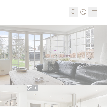
0
1
2
3
4
0
5
1
6
2
7
3
8
4
9