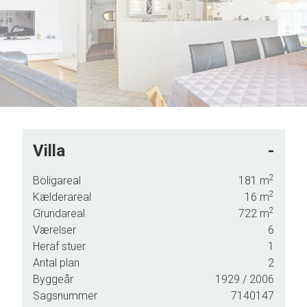
5
6
7
8
9
Villa
-
2
Boligareal
181
m
2
Kælderareal
16
m
. 181
2
Grundareal
722
m
Værelser
6
igt
Heraf stuer
1
mt
Antal plan
2
ekte
Byggeår
1929
/ 2006
til og
Sagsnummer
7140147
tumbler