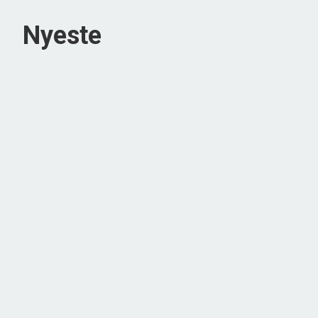
Nyeste
Ådalen 64,
6710 Esbjerg V