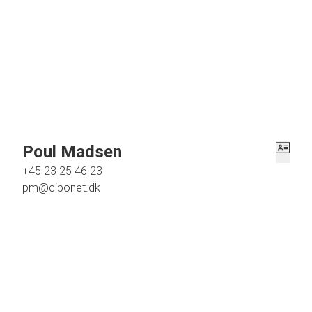
og med udgang til haven. Stort badeværelse med pænt klinkegulv med gulvvarme, sep. br
repoes som kan bruges til kontor areal. 3 gode store lyse børneværelser med hyggelige sk
dette er en villa med " Dansk hygge samt atmosfære ". Har du lyst til en uforbindende be
Poul Madsen
+45 23 25 46 23
pm@cibonet.dk