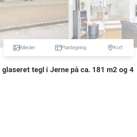
Billeder
Plantegning
Kort
glaseret tegl i Jerne på ca. 181 m2 og 4
heder, bus forbindelser mv. tilbydes denne charmerende og hyggelige pudsede 2-plans villa på ca
iggende med skøn lukket ugenert lukket samt solrig have, med skøn terrasse. Indvendig tilbydes
v. Pænt stort badeværelse med sep. bruseniche og pæne fliser på vægge samt gulvet og med nydel
. 1 stort lyst værelse, som nu bruges som kontor med trægulv og rustik loft. Utroligt stort sa
mmet, hvor der er plads til stort spisebord, endvidere med spots i loftet og hvorfra der er dir
 er udsigt til haven og med udgang til terrasse, stuen har flotte vinduer/døre isat i gammel s
lukket skabs væg. Stort lyst bryggers med god skabsplads og med plads til vaskemaskine/tørre