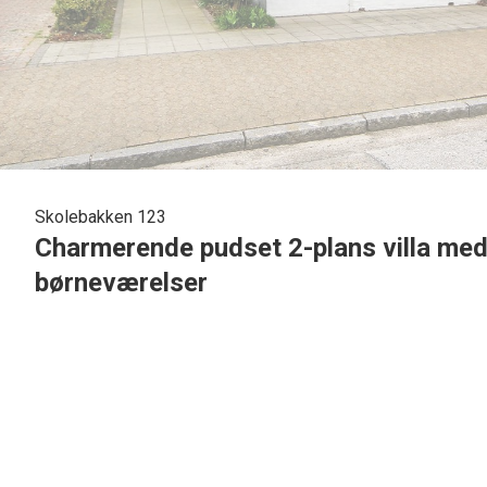
Skolebakken 123
Charmerende pudset 2-plans villa med 
børneværelser
I det skønne Jerne, med kort afstand til skole, uddannelsesinstitutioner, indkøbs mulig
m2. Villaen er opført i mursten som er pudsede og med glaserede teglsten pålagt og bel
følgende indretning : Stor lys entre med plads til garderobe og med nydeligt klinkegul
badeværelses miljø skab, med nedfældet håndvask, gulvvarme mv. Nydelig trappe til 1 sal
hyggeligt køkken / alrum med pænt lyst elementkøkken, som har muret halv væg indtil alru
adgang, til den nedsænkede hyggelige stue med brændeovn og smukt klinkegulv, hvorfra der
med smukt gips loft opsat. Stort lyst forældre soveværelse med massivt trægulv og hel 