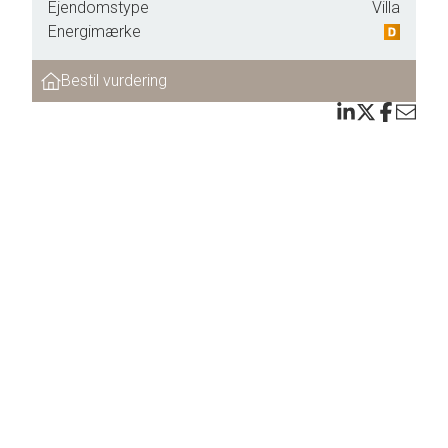
Ejendomstype
Villa
rt
Energimærke
ftale.
Bestil vurdering