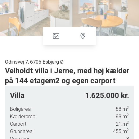
Odinsvej 7, 6705 Esbjerg Ø
Velholdt villa i Jerne, med høj kælder
på 144 etagem2 og egen carport
I det skønne Jerne, med kort afstand til indkøbsmuligheder,
Villa
1.625.000 kr.
skole, uddannelses faciliteter mv, tilbydes denne velholdte 1
plans villa, med høj kælder. Villaen er opført i røde sten,
2
Boligareal
88
m
med et rødt tagstenstag pålagt og er beliggende for enden
2
Kælderareal
88
m
af blind vej, med minimal trafik og har tilhørende solrig
2
Carport
21
m
have.
2
Grundareal
455
m
Indvendigt tilbydes følgende indretning : Pæn lys entre med
Værelser
3