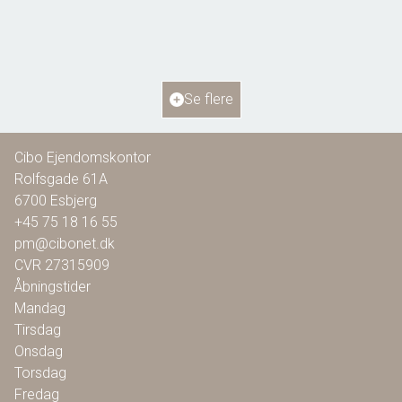
6818 Årre
2
Boligareal
115
m
2
Grundareal
804
m
Ejendomstype
Villa
Se flere
1.295.000 kr.
Cibo Ejendomskontor
Rolfsgade 61A
6700
Esbjerg
+45 75 18 16 55
pm@cibonet.dk
CVR
27315909
Åbningstider
Mandag
Tirsdag
Onsdag
Torsdag
Fredag