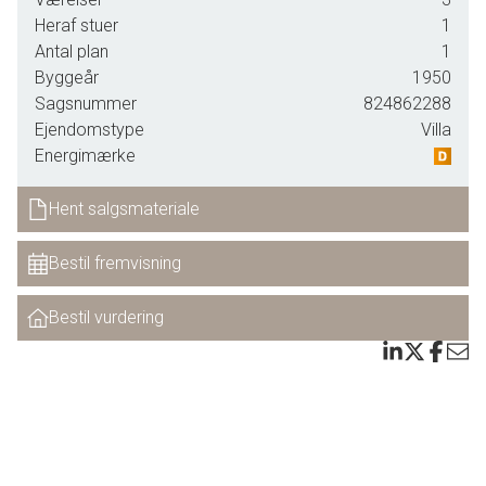
god plads til garderobe.
Heraf stuer
1
Antal plan
1
Pænt gæstetoilet.
Byggeår
1950
Sagsnummer
824862288
Stort lyst soveværelse, med indbyggede skabe samt
Ejendomstype
Villa
indbygningsspots i loftet.
Energimærke
Nydelig køkken, med god plads til køkkenbord,
køkkenelementer i hvidt, flotte bordplader i granit samt træ,
Hent salgsmateriale
pænt vinylgulv samt udgang til lækker ophævet
træterrasse.
Bestil fremvisning
Dejlig lys opholdsstue, med god plads til spisebord samt
Bestil vurdering
gode møbleringsmuligheder for indretning af hyggelig
opholdsstue, smukt loft og der er pålagt gulvtæppe.
Hele stueplan har flotte fyldningsdøre isat.
I kælderen forefindes : Stort lyst bryggers, med klinkegulv,
skabsplads og plads til vaskemaskine & tørretumbler.