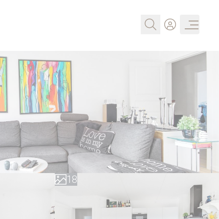
0
1
2
3
4
5
6
0
7
1
8
2
9
3
4