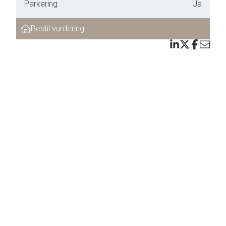
Parkering
Ja
Bestil vurdering
ærmere