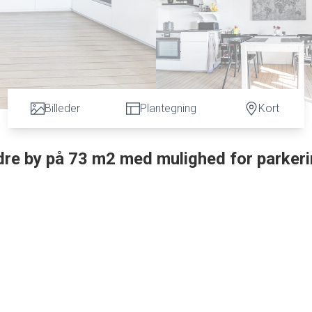
Billeder
Plantegning
Kort
ndre by på 73 m2 med mulighed for parker
ten, gågaden, indkøbs muligheder mv. tilbydes denne lækre Andelsbolig på 2 sal på 
g med dør telefon.
plads. Stort flot lyst badeværelse med hvide klinker på gulv samt vægge og med stor
ed god skabsplads.
ordplade og alt i hårde hvide varer. Der er særdeles gode møblerings muligheder i r