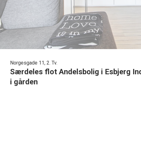
Norgesgade 11, 2. Tv.
Særdeles flot Andelsbolig i Esbjerg I
i gården
I den indre by og med kort afstand til togforbindelse, busforbindelse, bymid
m2 og med mulighed for parkering i baggården.
Andelsboligen er beliggende i flot mursten ejendom som er meget velholdt o
Indvendig tilbydes følgende indretning : Dejlig stor lys entre med god skabs
bruseniche og med plads til vaskemaskine/ tørretumbler.
Pænt lyst værelse/kontor med skabsplads. Lækkert stort lyst soveværelse m
Flot stort køkken/alrum/stue i et, med nydeligt flot nyt køkken og med flot b