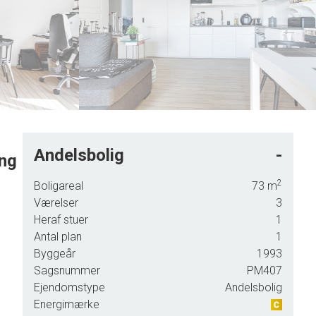
5
6
7
8
9
Andelsbolig
-
ing
2
Boligareal
73
m
Værelser
3
ca. 73
Heraf stuer
1
Antal plan
1
Byggeår
1993
 sep.
Sagsnummer
PM407
Ejendomstype
Andelsbolig
Energimærke
ummet