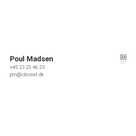
med plads til stort spisebord og med plads til sofagruppe, endvidere med fran
Hele lejligheden fremstår i særdeles flot stand med pænt laminat gulv pålagt 
Har du lyst til en uforbindende fremvisning af denne flotte Andelsbolig, så ko
aftale.
Poul Madsen
+45 23 25 46 23
pm@cibonet.dk