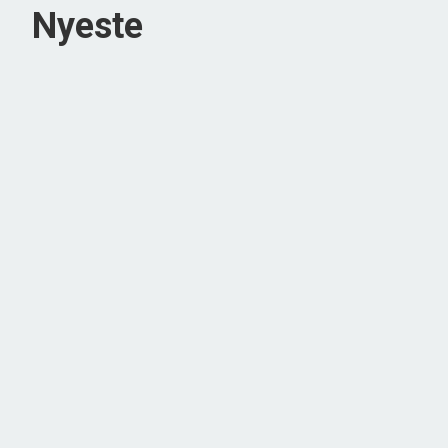
Nyeste
Ådalen 64,
6710 Esbjerg V