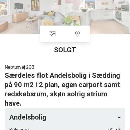
SOLGT
Neptunvej 20B
Særdeles flot Andelsbolig i Sædding
på 90 m2 i 2 plan, egen carport samt
redskabsrum, skøn solrig atrium
have.
I fuldt udbygget kvarter med kort afstand til bus, indkøbsmuligheder, 5 min.
Andelsbolig
-
gåafstand til Sædding Strand, Nørreskoven mv. tilbydes denne særdeles
velholdte rækkeandelsbolig med udnyttet 1.ste sal, endvidere er der
2
Boligareal
90
m