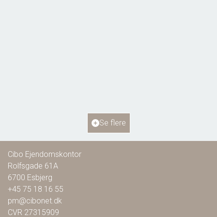
Bellisvej 6,
6818 Årre
2
Boligareal
115
m
2
Grundareal
804
m
Ejendomstype
Villa
Se flere
1.295.000 kr.
Cibo Ejendomskontor
Rolfsgade 61A
6700
Esbjerg
+45 75 18 16 55
pm@cibonet.dk
CVR
27315909