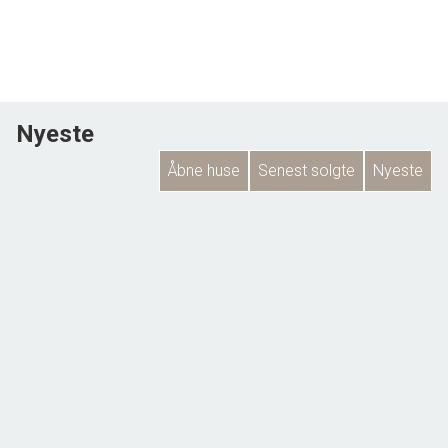
Nyeste
Åbne huse
Senest solgte
Nyeste