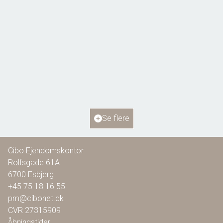
Bellisvej 6,
6818 Årre
2
Boligareal
115
m
2
Grundareal
804
m
Ejendomstype
Villa
Se flere
1.295.000 kr.
Cibo Ejendomskontor
Rolfsgade 61A
6700
Esbjerg
+45 75 18 16 55
pm@cibonet.dk
CVR
27315909
Åbningstider