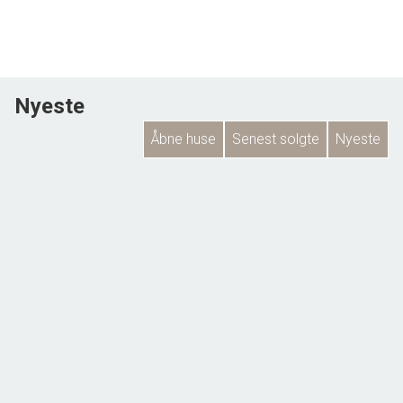
Nyeste
Åbne huse
Senest solgte
Nyeste