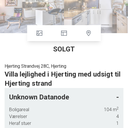
SOLGT
Hjerting Strandvej 28C, Hjerting
Villa lejlighed i Hjerting med udsigt til
Hjerting strand
I det skønne Hjerting med kort gå afstand til stranden og med kig til Hjerting strand,
Unknown Datanode
-
tilbydes denne skønne ejerlejlighed på ca. 104 m2. Boligen er opført som ejerlejlighed,
men ligger opført som selvstændige villaer med egen have og egen carport
2
Boligareal
104
m
/redskabsskur og har ikke noget til fælles med de andre beboelser og heller ingen
Værelser
4
fællesudgifter.
Heraf stuer
1