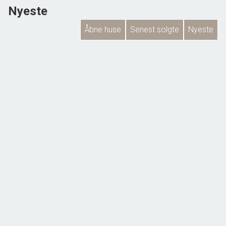
Nyeste
Åbne huse
Senest solgte
Nyeste
Ådalen 64,