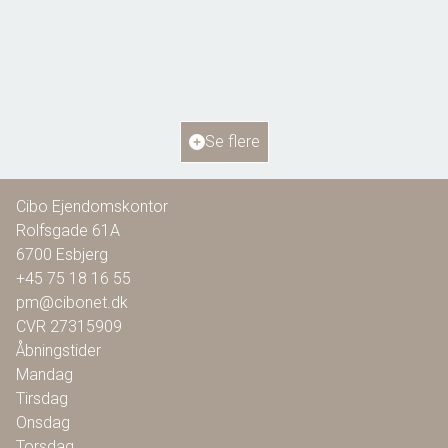
Bellisvej 6,
6818 Årre
2
Boligareal
115
m
2
Grundareal
804
m
Ejendomstype
Villa
Se flere
1.295.000 kr.
Cibo Ejendomskontor
Rolfsgade 61A
6700
Esbjerg
+45 75 18 16 55
pm@cibonet.dk
CVR
27315909
Åbningstider
Mandag
Tirsdag
Onsdag
Torsdag