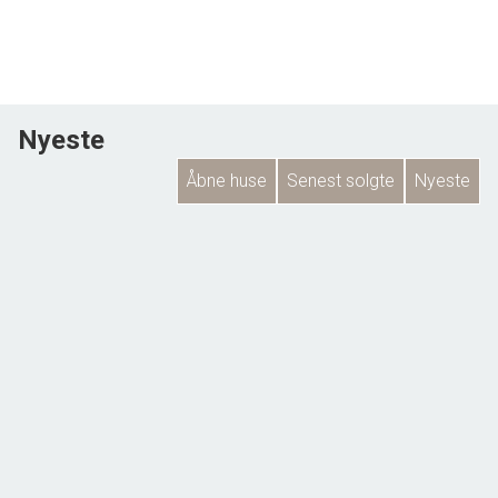
aftal nærmere.
Nyeste
Åbne huse
Senest solgte
Nyeste