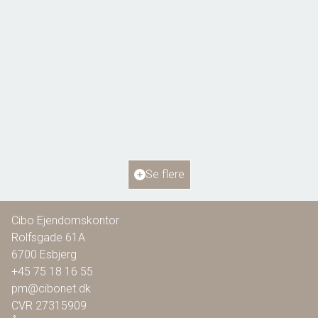
Bellisvej 6,
6818 Årre
2
Boligareal
115
m
2
Grundareal
804
m
Ejendomstype
Villa
Se flere
1.295.000 kr.
Cibo Ejendomskontor
Rolfsgade 61A
6700
Esbjerg
+45 75 18 16 55
pm@cibonet.dk
CVR
27315909