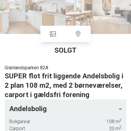
SOLGT
Grønlandsparken 82A
SUPER flot frit liggende Andelsbolig i
2 plan 108 m2, med 2 børneværelser,
carport i gældsfri forening
I det skønne Gj. Nord, tilbydes denne flot renoverede frit
Andelsbolig
-
liggende Andelsbolig på 108 m2 i 2 plan, med tilhørende
skur samt carport.
2
Boligareal
108
m
2
Andelsboligen er opført i røde sten, med et rødt tagstentag
Carport
20
m