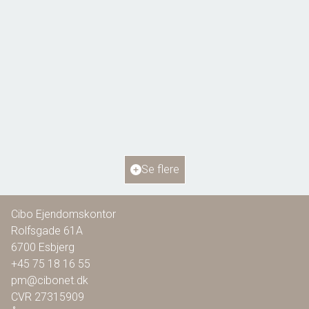
Bellisvej 6,
6818 Årre
2
Boligareal
115
m
2
Grundareal
804
m
Ejendomstype
Villa
Se flere
1.295.000 kr.
Cibo Ejendomskontor
Rolfsgade 61A
6700
Esbjerg
+45 75 18 16 55
pm@cibonet.dk
CVR
27315909