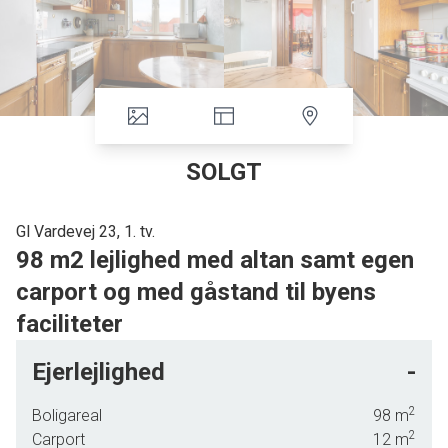
SOLGT
Gl Vardevej 23, 1. tv.
98 m2 lejlighed med altan samt egen
carport og med gåstand til byens
faciliteter
I velholdt ejendom, tilbydes denne 98 m2 store lejlighed på 1 sal med solrig altan samt
Ejerlejlighed
-
tilhørende egen carport i baggården, der er endvidere stort tilhørende kælderrum.
2
Boligareal
98
m
Lejligheden er beliggende i pæn rødstens ejendom, med kort afstand til havnen,
2
Carport
12
m
indkøbsmuligheder, sports faciliteter, Nørreskoven samt Esbjerg Midtby.