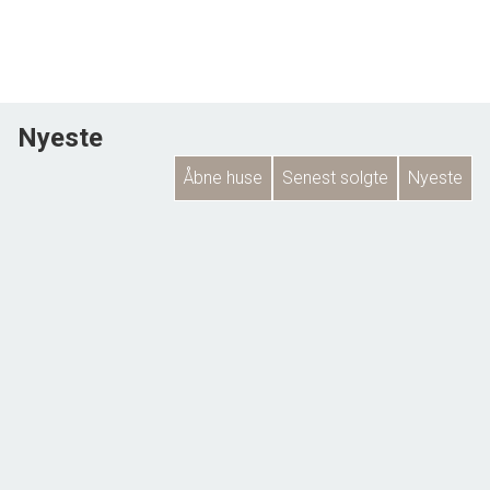
Nyeste
Åbne huse
Senest solgte
Nyeste