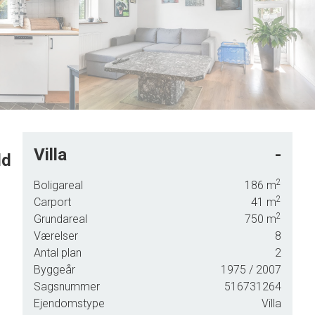
6
8
7
9
8
9
Villa
-
ld
d et
2
Boligareal
186
m
2
Carport
41
m
2
Grundareal
750
m
Værelser
8
Antal plan
2
ed
Byggeår
1975
/ 2007
Sagsnummer
516731264
Ejendomstype
Villa