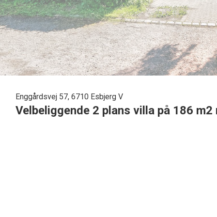
Enggårdsvej 57, 6710 Esbjerg V
Velbeliggende 2 plans villa på 186 m2
I det eftertragtede Fourfeld, tilbydes denne 2 plans villa på
tagstenstag pålagt og har en kombination af træ/plastikvindu
gennemkørende trafik, desuden er villaen, beliggende med h
Indvendigt tilbydes følgende indretning : Stor flot entre, med 
Badeværelse med klinkegulv og gulvvarme, ensfarvede klin
nedfældet håndvask.
1 stort lyst soveværelse.