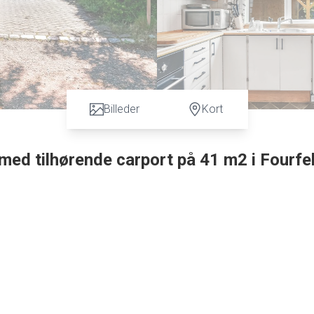
Billeder
Kort
 med tilhørende carport på 41 m2 i Fourfe
 171 m2, med tilhørende carport. Villaen er opført i røde sten, me
er & døre isat. Villaen er beliggende på blind vej og ingen
elt ugenert lukket have.
et nydeligt klinkegulv og trappe til 1 salen.
ker på vægge, stor sep. bruseniche, badeværelses miljøskab, m