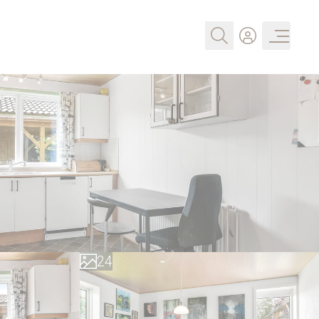
0
1
0
2
1
3
2
4
3
5
4
6
5
7