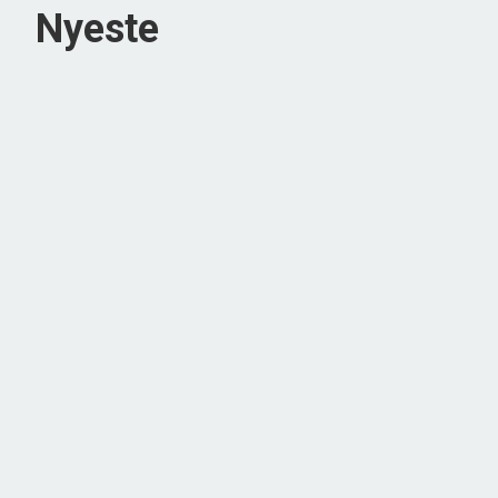
Nyeste
Ådalen 64,
6710 Esbjerg V