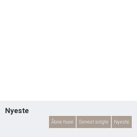
Nyeste
Åbne huse
Senest solgte
Nyeste