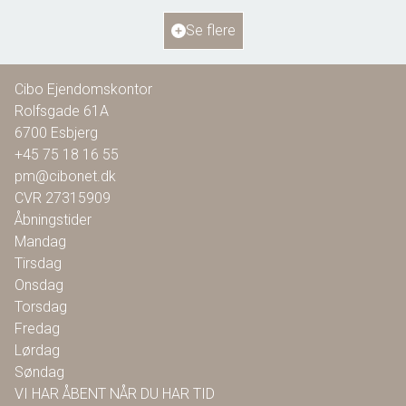
Ejendomstype
Villa
Se flere
1.295.000 kr.
Cibo Ejendomskontor
Rolfsgade 61A
6700
Esbjerg
+45 75 18 16 55
pm@cibonet.dk
CVR
27315909
Åbningstider
Mandag
Tirsdag
Onsdag
Torsdag
Fredag
Lørdag
Søndag
VI HAR ÅBENT NÅR DU HAR TID